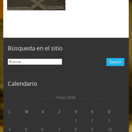
Búsqueda en el sitio
Calendario
mayo 2026
L
M
X
J
V
S
D
1
2
3
4
5
6
7
8
9
10