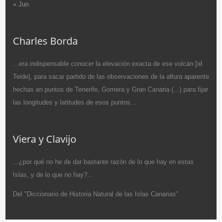
« Jun
Charles Borda
...era indispensable conocer la elevación exacta de ese volcán [el
Teide], para sacar partido de las observaciones de la altura aparente
hechas en puntos de Tenerife, Gomera y Gran Canaria (...) para fijar
las longitudes y latitudes de esos puntos...
Viera y Clavijo
...¿por qué no he de dar bastante razón de lo que hay en estas
Islas, y de lo que no hay?...
Del "Diccionario de Historia Natural de las Islas Canarias"