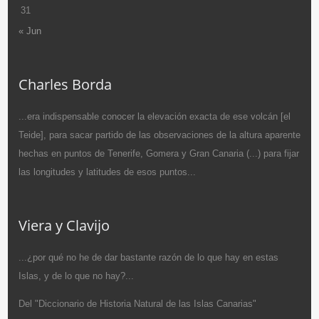
31
« Jun
Charles Borda
...era indispensable conocer la elevación exacta de ese volcán [el
Teide], para sacar partido de las observaciones de la altura aparente
hechas en puntos de Tenerife, Gomera y Gran Canaria (...) para fijar
las longitudes y latitudes de esos puntos...
Viera y Clavijo
...¿por qué no he de dar bastante razón de lo que hay en estas
Islas, y de lo que no hay?...
Del "Diccionario de Historia Natural de las Islas Canarias"