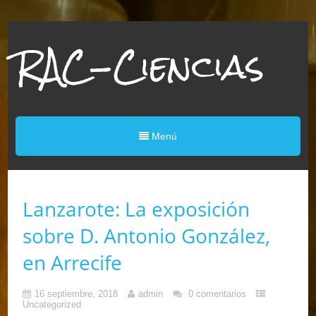
RAC-Ciencias
Menú
Lanzarote: La exposición
sobre D. Antonio González,
en Arrecife
16 septiembre, 2018
admin
0 comentarios
Uncategorized