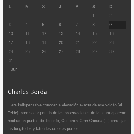
L
M
X
J
V
S
D
1
2
3
4
5
6
7
8
9
10
11
12
13
14
15
16
17
18
19
20
21
22
23
24
25
26
27
28
29
30
31
« Jun
Charles Borda
...era indispensable conocer la elevación exacta de ese volcán [el
Teide], para sacar partido de las observaciones de la altura aparente
hechas en puntos de Tenerife, Gomera y Gran Canaria (...) para fijar
las longitudes y latitudes de esos puntos...