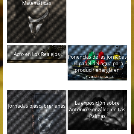
Matemáticas
Acto en Los Realejos
Ponencias de las jornadas
«El papel del agua para
producir energía en
Canarias»
La exposición sobre
Jornadas blascabrerianas
Antonio González, en Las
Palmas