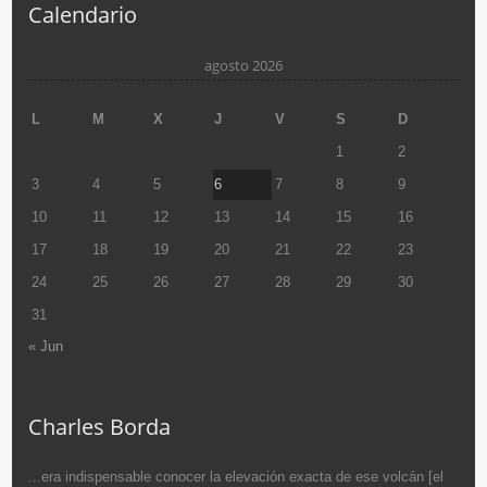
Calendario
agosto 2026
L
M
X
J
V
S
D
1
2
3
4
5
6
7
8
9
10
11
12
13
14
15
16
17
18
19
20
21
22
23
24
25
26
27
28
29
30
31
« Jun
Charles Borda
...era indispensable conocer la elevación exacta de ese volcán [el