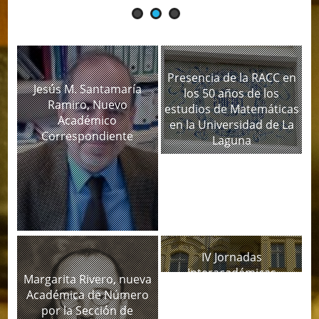
Presencia de la RACC en
Jesús M. Santamaría
los 50 años de los
Ramiro, Nuevo
estudios de Matemáticas
Académico
en la Universidad de La
Correspondiente
Laguna
IV Jornadas
Interacadémicas
Margarita Rivero, nueva
Académica de Número
por la Sección de