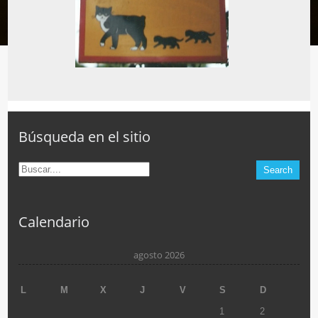
Búsqueda en el sitio
Calendario
agosto 2026
L
M
X
J
V
S
D
1
2