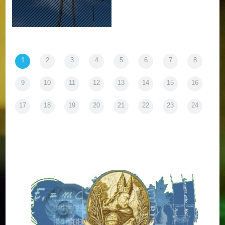
1
2
3
4
5
6
7
8
9
10
11
12
13
14
15
16
17
18
19
20
21
22
23
24