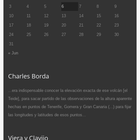
3
4
5
6
7
8
9
10
11
12
13
14
15
16
17
18
19
20
21
22
23
24
25
26
27
28
29
30
31
« Jun
Charles Borda
...era indispensable conocer la elevación exacta de ese volcán [el
Teide], para sacar partido de las observaciones de la altura aparente
hechas en puntos de Tenerife, Gomera y Gran Canaria (...) para fijar
las longitudes y latitudes de esos puntos...
Viera y Clavijo