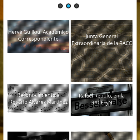
Hervé Guillou, Académico
Junta General
Correspondiente
Extraordinaria de la RACC
Reconocimiento a
Rafael Rebolo, en la
Rosario Alvarez Martínez
RACEFyN