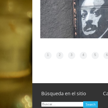
1
2
3
4
5
6
Jornadas blascabrerianas
Búsqueda en el sitio
Ca