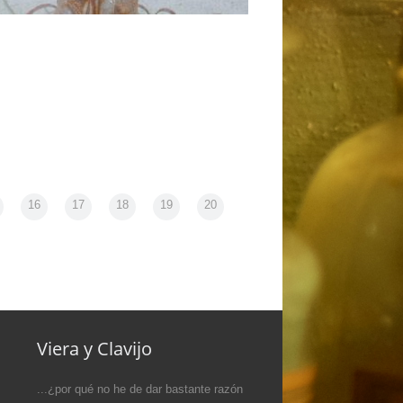
Apertura del curso 2019
16
17
18
19
20
Viera y Clavijo
...¿por qué no he de dar bastante razón