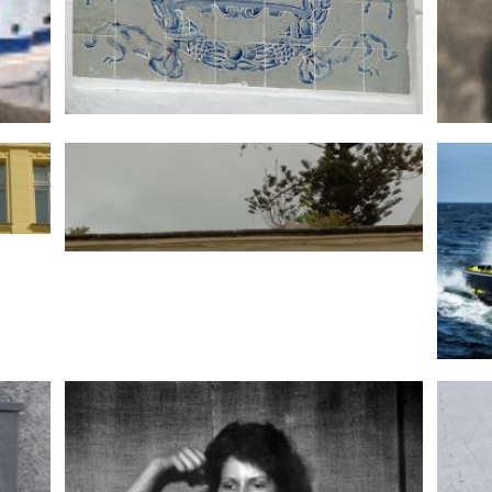
Presencia de la RACC en los 50 años de los
estudios de Matemáticas en la Universidad
evo
Mar
de La Laguna
Núme
Acto en Los Realejos
Pone
agua 