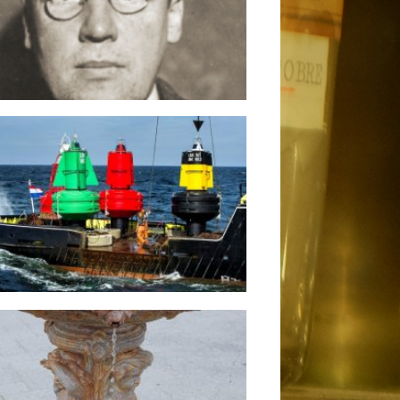
garita Rivero, nueva Académica de
ro por la Sección de Matemáticas
ncias de las jornadas «El papel del
para producir energía en Canarias»