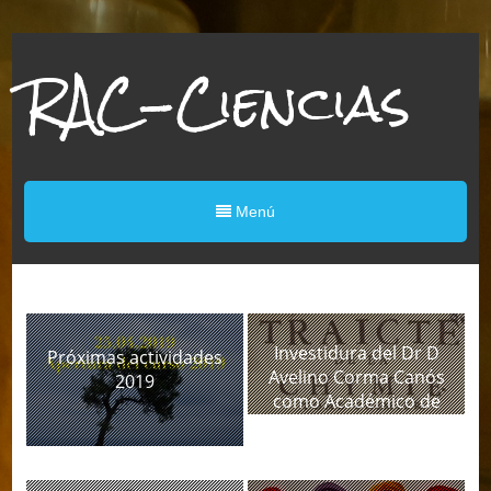
RAC-Ciencias
Menú
Investidura del Dr D
Próximas actividades
Avelino Corma Canós
2019
como Académico de
Honor de la RACC