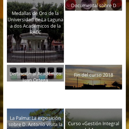
Documental sobre D
Antonio González,
Medallas de Oro de la
presentado en Tenerife y
Universidad de La Laguna
Gran Canaria
a dos Académicos de la
RACC
Distinción al Académico
Fin del curso 2018
Juan Ortega
La Palma: La exposición
Curso «Gestión Integral
sobre D. Antonio visita la