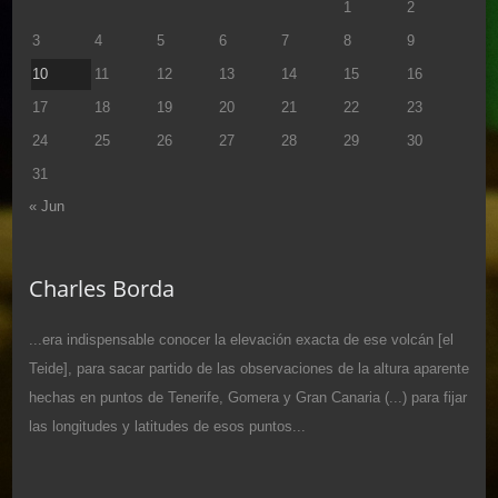
1
2
3
4
5
6
7
8
9
10
11
12
13
14
15
16
17
18
19
20
21
22
23
24
25
26
27
28
29
30
31
« Jun
Charles Borda
...era indispensable conocer la elevación exacta de ese volcán [el
Teide], para sacar partido de las observaciones de la altura aparente
hechas en puntos de Tenerife, Gomera y Gran Canaria (...) para fijar
las longitudes y latitudes de esos puntos...