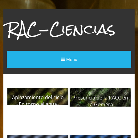
RAC-Ciencias
Menú
Aplazamiento del ciclo
Presencia de la RACC en
«En torno al agua»
La Gomera