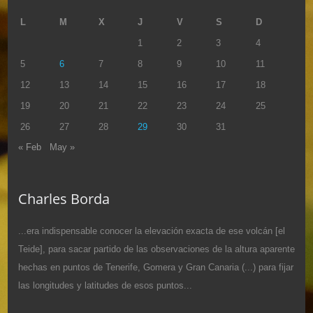
L
M
X
J
V
S
D
1
2
3
4
5
6
7
8
9
10
11
12
13
14
15
16
17
18
19
20
21
22
23
24
25
26
27
28
29
30
31
« Feb
May »
Charles Borda
...era indispensable conocer la elevación exacta de ese volcán [el
Teide], para sacar partido de las observaciones de la altura aparente
hechas en puntos de Tenerife, Gomera y Gran Canaria (...) para fijar
las longitudes y latitudes de esos puntos...