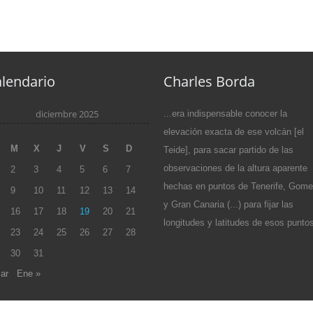
lendario
Charles Borda
diciembre 2025
...era indispensable conocer la
elevación exacta de ese volcán [el
M
X
J
V
S
D
Teide], para sacar partido de las
observaciones de la altura aparente
2
3
4
5
6
7
hechas en puntos de Tenerife, Gome
9
10
11
12
13
14
y Gran Canaria (...) para fijar las
16
17
18
19
20
21
longitudes y latitudes de esos puntos
23
24
25
26
27
28
30
31
ar
Ene »