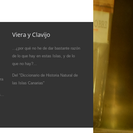
Viera y Clavijo
...¿por qué no he de dar bastante razón
de lo que hay en estas Islas, y de lo
que no hay?...
Del "Diccionario de Historia Natural de
ra
las Islas Canarias"
...