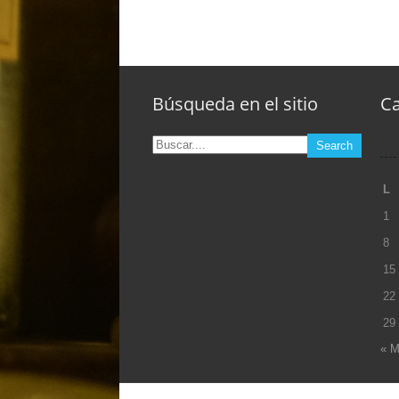
Navidades 2025 y Año 2026
Búsqueda en el sitio
Ca
L
1
8
15
22
29
« M