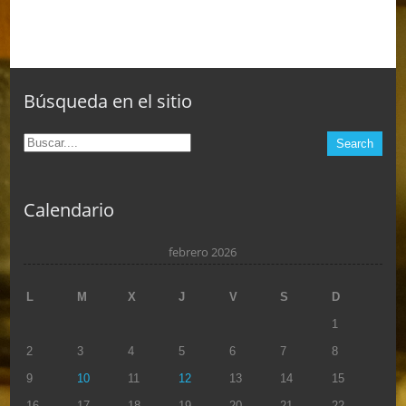
Búsqueda en el sitio
Calendario
febrero 2026
L
M
X
J
V
S
D
1
2
3
4
5
6
7
8
9
10
11
12
13
14
15
16
17
18
19
20
21
22