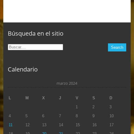
Búsqueda en el sitio
Calendario
marzo 2024
L
M
X
J
V
S
D
1
2
3
4
5
6
7
8
9
10
11
12
13
14
15
16
17
18
19
20
21
22
23
24