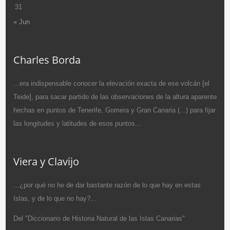
31
« Jun
Charles Borda
...era indispensable conocer la elevación exacta de ese volcán [el
Teide], para sacar partido de las observaciones de la altura aparente
hechas en puntos de Tenerife, Gomera y Gran Canaria (...) para fijar
las longitudes y latitudes de esos puntos...
Viera y Clavijo
...¿por qué no he de dar bastante razón de lo que hay en estas
Islas, y de lo que no hay?...
Del "Diccionario de Historia Natural de las Islas Canarias"