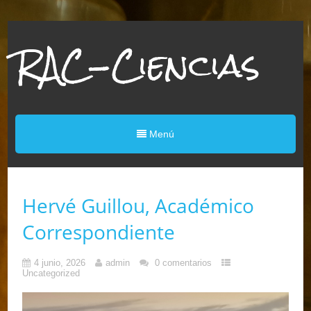
RAC-Ciencias
Menú
Hervé Guillou, Académico
Correspondiente
4 junio, 2026
admin
0 comentarios
Uncategorized