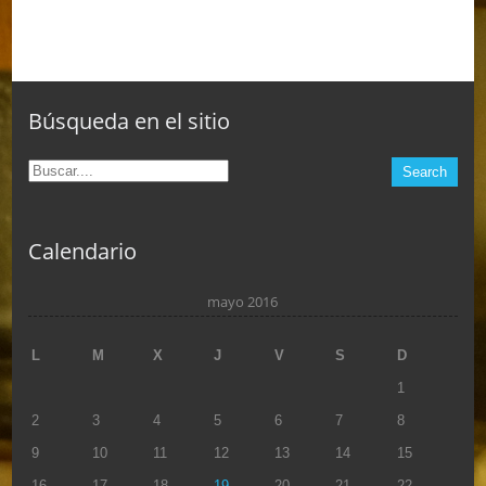
Búsqueda en el sitio
Calendario
mayo 2016
L
M
X
J
V
S
D
1
2
3
4
5
6
7
8
9
10
11
12
13
14
15
16
17
18
19
20
21
22