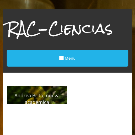
RAC-Ciencias
Menú
Andrea Brito, nueva
académica