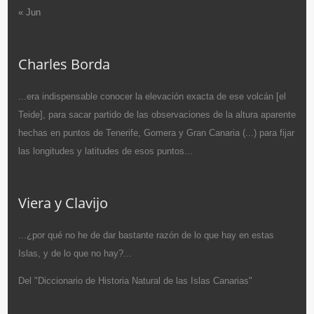
« Jun
Charles Borda
...era indispensable conocer la elevación exacta de ese volcán [el
Teide], para sacar partido de las observaciones de la altura aparente
hechas en puntos de Tenerife, Gomera y Gran Canaria (...) para fijar
las longitudes y latitudes de esos puntos...
Viera y Clavijo
...¿por qué no he de dar bastante razón de lo que hay en estas
Islas, y de lo que no hay?...
Del "Diccionario de Historia Natural de las Islas Canarias"