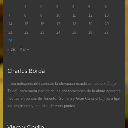
1
2
3
4
5
6
7
8
9
10
11
12
13
14
15
16
17
18
19
20
21
22
23
24
25
26
27
28
« Dic
Mar »
Charles Borda
...era indispensable conocer la elevación exacta de ese volcán [el
Teide], para sacar partido de las observaciones de la altura aparente
hechas en puntos de Tenerife, Gomera y Gran Canaria (...) para fijar
las longitudes y latitudes de esos puntos...
Viera y Clavijo