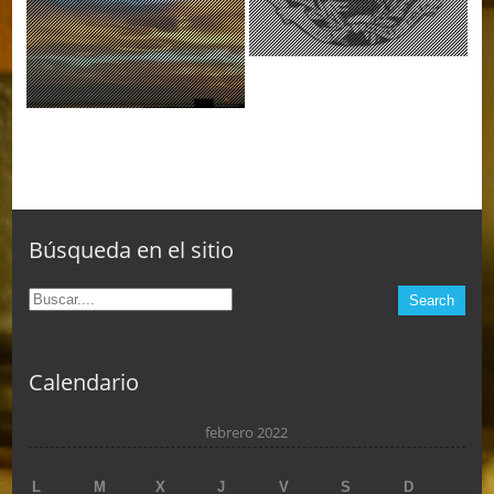
Búsqueda en el sitio
Calendario
febrero 2022
L
M
X
J
V
S
D