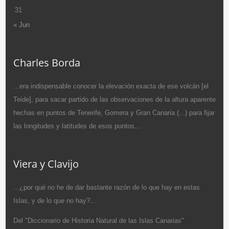
31
« Jun
Charles Borda
...era indispensable conocer la elevación exacta de ese volcán [el
Teide], para sacar partido de las observaciones de la altura aparente
hechas en puntos de Tenerife, Gomera y Gran Canaria (...) para fijar
las longitudes y latitudes de esos puntos...
Viera y Clavijo
...¿por qué no he de dar bastante razón de lo que hay en estas
Islas, y de lo que no hay?...
Del "Diccionario de Historia Natural de las Islas Canarias"