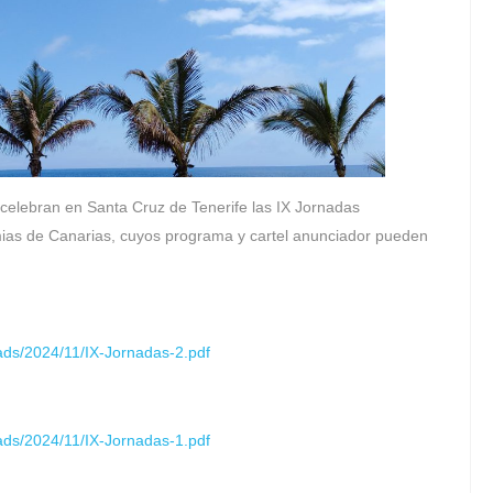
elebran en Santa Cruz de Tenerife las IX Jornadas
ias de Canarias, cuyos programa y cartel anunciador pueden
oads/2024/11/IX-Jornadas-2.pdf
oads/2024/11/IX-Jornadas-1.pdf