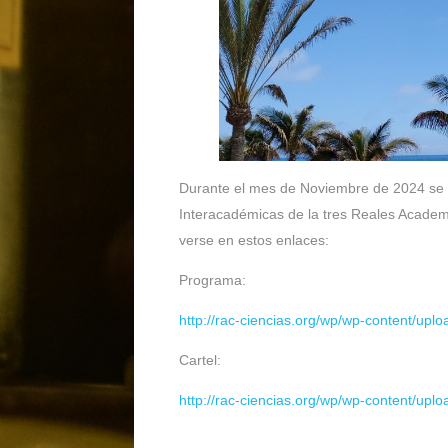
Durante el mes de Noviembre de 2024 se c
Interacadémicas de la tres Reales Academ
verse en estos enlaces:
Programa:
http://rac-ciencias.org/wp/wp-content/upl
Cartel:
http://rac-ciencias.org/wp/wp-content/upl