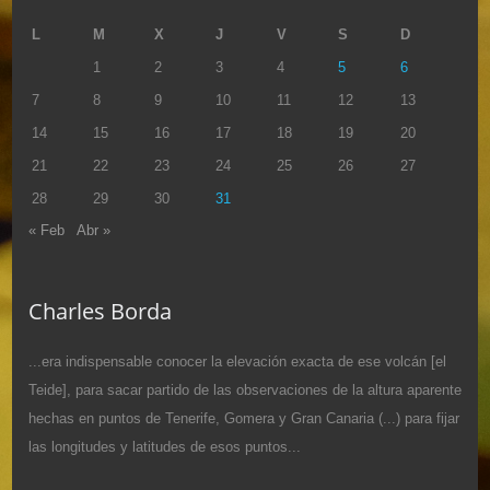
L
M
X
J
V
S
D
1
2
3
4
5
6
7
8
9
10
11
12
13
14
15
16
17
18
19
20
21
22
23
24
25
26
27
28
29
30
31
« Feb
Abr »
Charles Borda
...era indispensable conocer la elevación exacta de ese volcán [el
Teide], para sacar partido de las observaciones de la altura aparente
hechas en puntos de Tenerife, Gomera y Gran Canaria (...) para fijar
las longitudes y latitudes de esos puntos...