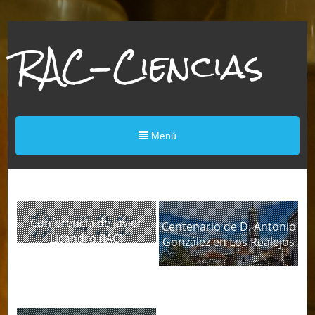
RAC-Ciencias
Menú
Conferencia de Javier
Centenario de D. Antonio
Licandro (IAC)
González en Los Realejos