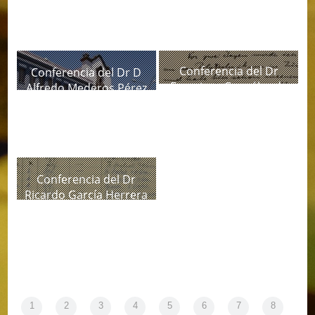
Conferencia del Dr
Conferencia del Dr D
Francisco González de
Alfredo Mederos Pérez
Posada
Conferencia del Dr
Ricardo García Herrera
1
2
3
4
5
6
7
8