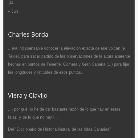
31
« Jun
Charles Borda
...era indispensable conocer la elevación exacta de ese volcán [el
Teide], para sacar partido de las observaciones de la altura aparente
hechas en puntos de Tenerife, Gomera y Gran Canaria (...) para fijar
las longitudes y latitudes de esos puntos...
Viera y Clavijo
...¿por qué no he de dar bastante razón de lo que hay en estas
Islas, y de lo que no hay?...
Del "Diccionario de Historia Natural de las Islas Canarias"