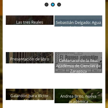
Las tres Reales
Sebastián Delgado: Agua
Academias de Canarias
Reciclada, ¿Recurso
colaboran
Potable?
Presentación de libro
Centenario de la Real
Academia de Ciencias de
Zaragoza
Galardón para Víctor
Andrea Brito, nueva
Sotero Martín García
académica