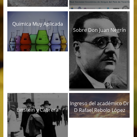
Química Muy Aplicada
Sobre Don Juan Negrín
Ingreso del académico Dr
Einstein y Cabrera
D Rafael Rebolo López