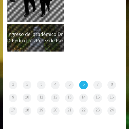
Ingreso del académico Dr
D Pedro Luis Pérez de Paz
1
2
3
4
5
6
7
8
9
10
11
12
13
14
15
16
17
18
19
20
21
22
23
24