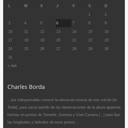
L
M
X
J
V
S
D
1
2
3
4
5
6
7
8
9
10
11
12
13
14
15
16
17
18
19
20
21
22
23
24
25
26
27
28
29
30
31
« Jun
Charles Borda
...era indispensable conocer la elevación exacta de ese volcán [el
Teide], para sacar partido de las observaciones de la altura aparente
hechas en puntos de Tenerife, Gomera y Gran Canaria (...) para fijar
las longitudes y latitudes de esos puntos...