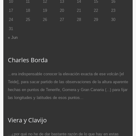
10
11
12
13
14
15
16
17
18
19
20
21
22
23
24
25
26
27
28
29
30
31
« Jun
Charles Borda
...era indispensable conocer la elevación exacta de ese volcán [el
Teide], para sacar partido de las observaciones de la altura aparente
hechas en puntos de Tenerife, Gomera y Gran Canaria (...) para fijar
las longitudes y latitudes de esos puntos...
Viera y Clavijo
...¿por qué no he de dar bastante razón de lo que hay en estas