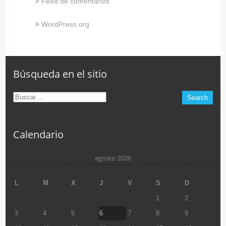
Feed de comentarios
WordPress.org
Búsqueda en el sitio
Calendario
agosto 2026
L
M
X
J
V
S
D
1
2
3
4
5
6
7
8
9